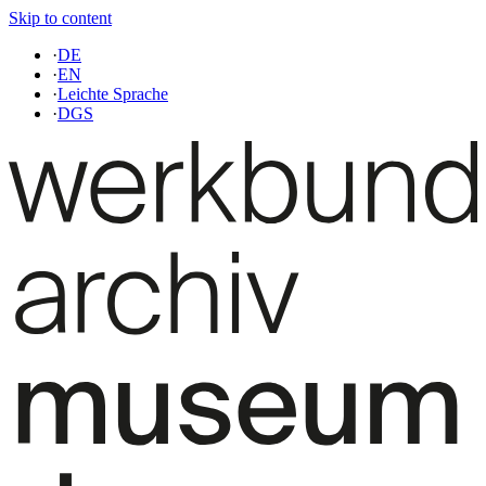
Skip to content
·
DE
·
EN
·
Leichte Sprache
·
DGS