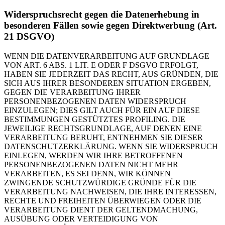
Widerspruchsrecht gegen die Datenerhebung in
besonderen Fällen sowie gegen Direktwerbung (Art.
21 DSGVO)
WENN DIE DATENVERARBEITUNG AUF GRUNDLAGE
VON ART. 6 ABS. 1 LIT. E ODER F DSGVO ERFOLGT,
HABEN SIE JEDERZEIT DAS RECHT, AUS GRÜNDEN, DIE
SICH AUS IHRER BESONDEREN SITUATION ERGEBEN,
GEGEN DIE VERARBEITUNG IHRER
PERSONENBEZOGENEN DATEN WIDERSPRUCH
EINZULEGEN; DIES GILT AUCH FÜR EIN AUF DIESE
BESTIMMUNGEN GESTÜTZTES PROFILING. DIE
JEWEILIGE RECHTSGRUNDLAGE, AUF DENEN EINE
VERARBEITUNG BERUHT, ENTNEHMEN SIE DIESER
DATENSCHUTZERKLÄRUNG. WENN SIE WIDERSPRUCH
EINLEGEN, WERDEN WIR IHRE BETROFFENEN
PERSONENBEZOGENEN DATEN NICHT MEHR
VERARBEITEN, ES SEI DENN, WIR KÖNNEN
ZWINGENDE SCHUTZWÜRDIGE GRÜNDE FÜR DIE
VERARBEITUNG NACHWEISEN, DIE IHRE INTERESSEN,
RECHTE UND FREIHEITEN ÜBERWIEGEN ODER DIE
VERARBEITUNG DIENT DER GELTENDMACHUNG,
AUSÜBUNG ODER VERTEIDIGUNG VON