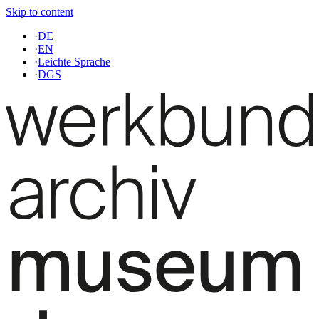
Skip to content
·
DE
·
EN
·
Leichte Sprache
·
DGS