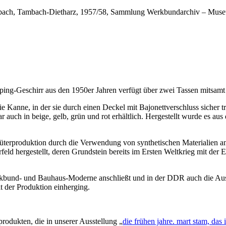
bach, Tambach-Dietharz, 1957/58, Sammlung Werkbundarchiv – Muse
ing-Geschirr aus den 1950er Jahren verfügt über zwei Tassen mitsamt
ie Kanne, in der sie durch einen Deckel mit Bajonettverschluss sicher
 auch in beige, gelb, grün und rot erhältlich. Hergestellt wurde es au
üterproduktion durch die Verwendung von synthetischen Materialien a
feld hergestellt, deren Grundstein bereits im Ersten Weltkrieg mit d
Werkbund- und Bauhaus-Moderne anschließt und in der DDR auch die A
 der Produktion einherging.
rodukten, die in unserer Ausstellung „
die frühen jahre. mart stam, das 