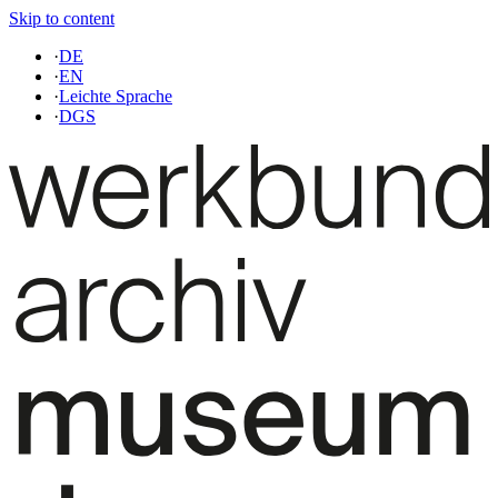
Skip to content
·
DE
·
EN
·
Leichte Sprache
·
DGS