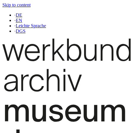
Skip to content
·
DE
·
EN
·
Leichte Sprache
·
DGS