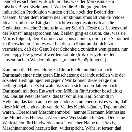
handelt es sich hier wirklich um das, was der Marxismus ein
falsches Bewußtsein nennt. Weder die Bedingungen der
industriellen Produktion wurden erfaßt, noch der Bedarf der
Massen. Unter dem Mantel des Funktionalismus ist van de Veldes
Ideal – und seine Tätigkeit – nicht weniger esoterisch als die
Gedanken, welche Behrens in seiner Schrift „Feste des Lebens und
der Kunst“ ausgesprochen hat. Beiden ging es darum, das, was sie,
Morris folgend, den Kommerzialismus nannten, durch die Schönheit
zu überwinden. Und es war bei diesem Standpunkt nicht zu
vermeiden, daß der Genuß der Schönheit, zunächst wenigstens, nur
den happy few gewährt werden konnte (trotz der geforderten
tausendfachen Wiederholungen „meiner Schöpfungen“).
Kam nun die Hinwendung zu Einfachheit unmittelbar nach
Darmstadt einer richtigeren Einschätzung der industriellen wie der
sozialen Bedingungen entgegen? Wir können diese Frage nur
bedingt bejahen. Es ist wahr, daß man sich in den Jahren nach
Darmstadt mit dem Entwurf von Möbeln für Arbeiter beschäftigt
hat. Das tat Peter Behrens, das tat vor allem Karl Schmidt in
Hellerau, das taten auch einige andere. Und ebenso ist es wahr, daß
diese Möbel, anders als van de Veldes Kleiderständer, Typenmöbel
waren. „Dresdener Maschinenmöbel“ nannte Hermann Muthesius
die Möbel aus Hellerau. Aber diese Werkstätten hießen „Deutsche
Werkstätten für Handwerkskunst“, welcher Name der Praxis,
Maschinenmöbel herzustellen, widerspricht. Wahr ist ferner, daß