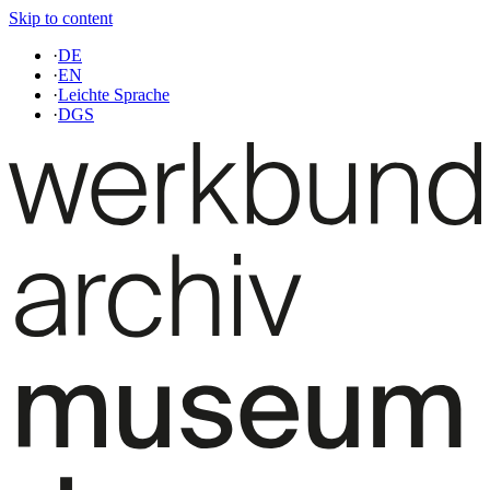
Skip to content
·
DE
·
EN
·
Leichte Sprache
·
DGS