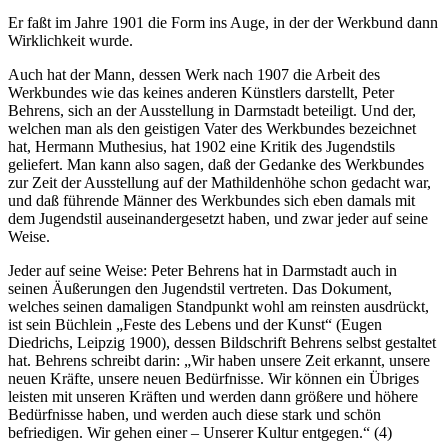
Er faßt im Jahre 1901 die Form ins Auge, in der der Werkbund dann
Wirklichkeit wurde.
Auch hat der Mann, dessen Werk nach 1907 die Arbeit des
Werkbundes wie das keines anderen Künstlers darstellt, Peter
Behrens, sich an der Ausstellung in Darmstadt beteiligt. Und der,
welchen man als den geistigen Vater des Werkbundes bezeichnet
hat, Hermann Muthesius, hat 1902 eine Kritik des Jugendstils
geliefert. Man kann also sagen, daß der Gedanke des Werkbundes
zur Zeit der Ausstellung auf der Mathildenhöhe schon gedacht war,
und daß führende Männer des Werkbundes sich eben damals mit
dem Jugendstil auseinandergesetzt haben, und zwar jeder auf seine
Weise.
Jeder auf seine Weise: Peter Behrens hat in Darmstadt auch in
seinen Äußerungen den Jugendstil vertreten. Das Dokument,
welches seinen damaligen Standpunkt wohl am reinsten ausdrückt,
ist sein Büchlein „Feste des Lebens und der Kunst“ (Eugen
Diedrichs, Leipzig 1900), dessen Bildschrift Behrens selbst gestaltet
hat. Behrens schreibt darin: „Wir haben unsere Zeit erkannt, unsere
neuen Kräfte, unsere neuen Bedürfnisse. Wir können ein Übriges
leisten mit unseren Kräften und werden dann größere und höhere
Bedürfnisse haben, und werden auch diese stark und schön
befriedigen. Wir gehen einer – Unserer Kultur entgegen.“ (4)