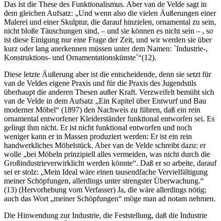
Das ist die These des Funktionalismus. Aber van de Velde sagt in
dem gleichen Aufsatz: „Und wenn also die vielen Äußerungen einer
Malerei und einer Skulptur, die darauf hinzielen, ornamental zu sein,
nicht bloße Täuschungen sind, – und sie können es nicht sein – , so
ist diese Einigung nur eine Frage der Zeit, und wir werden sie über
kurz oder lang anerkennen müssen unter dem Namen: `Industrie-,
Konstruktions- und Ornamentationskünste´“(12).
Diese letzte Äußerung aber ist die entscheidende, denn sie setzt für
van de Veldes eigene Praxis und für die Praxis des Jugendstils
überhaupt die anderen Thesen außer Kraft. Verzweifelt bemüht sich
van de Velde in dem Aufsatz „Ein Kapitel über Entwurf und Bau
moderner Möbel“ (1897) den Nachweis zu führen, daß ein rein
ornamental entworfener Kleiderständer funktional entworfen sei. Es
gelingt ihm nicht. Er ist nicht funktional entworfen und noch
weniger kann er in Massen produziert werden: Er ist ein rein
handwerkliches Möbelstück. Aber van de Velde schreibt dazu: er
wolle „bei Möbeln prinzipiell alles vermeiden, was nicht durch die
Großindustrieverwirklicht werden könnte“. Daß er so arbeite, darauf
sei er stolz: „Mein Ideal wäre einen tausendfache Vervielfältigung
meiner Schöpfungen, allerdings unter strengster Überwachung.“
(13) (Hervorhebung vom Verfasser) Ja, die wäre allerdings nötig;
auch das Wort „meiner Schöpfungen“ möge man ad notam nehmen.
Die Hinwendung zur Industrie, die Feststellung, daß die Industrie