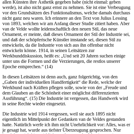
allen Künsten ihre Ästhetik gegeben habe (nicht einmal: geben
werde), ist also nicht ganz ernst zu nehmen. Sie ist eine Verbeugung
vor den Grundsätzen des Funktionalismus, welche damals durchaus
nicht ganz neu waren. Ich erinnere an den Text von Julius Lessing
von 1893, welchen wir am Anfang dieser Studie zitiert haben. Aber
van de Velde wollte leidenschaftlich den neuen Stil, das neue
Ornament, er meinte, daß dieses Ornament der Stil der Industrie sei,
und daß der schöpferische Künstler imstande sei, diesen Stil zu
entwickeln, da die Industrie von sich aus ihn offenbar nicht
entwickeln könne. 1914, in seinen Leitsätzen zur
Werkbunddiskussion, heißt es: „Und seit 20 Jahren suchen einige
unter uns die Formen und die Verzierungen, die restlos unserer
Epoche entsprechen.“ (14)
In diesen Leitsätzen ist denn auch, ganz folgerichtig, von den
„Gaben der individuellen Handfertigkeit“ die Rede, welche der
Werkbund nach Kräften pflegen solle, sowie von der „Freude und
dem Glauben an die Schönheit einer möglichst differenzierten
Ausführung“. (15) Die Industrie ist vergessen, das Handwerk wird
in seine Rechte wieder eingesetzt.
Die Industrie wird 1914 vergessen, weil sie auch 1895 nicht
eigentlich im Mittelpunkt der Gedanken van de Veldes gestanden
hatte. Natürlich werfe ich ihm nicht Unehrlichkeit vor: Alles, was er
je gesagt hat, wurde aus tiefster Überzeugung gesprochen. Nur