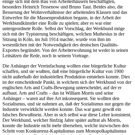
einige sich mit dem Bau von Arbeiterhäusern beschäftigten,
besonders Heinrich Tessenow und Bruno Taut. Beides also, die
Besserung der Wohnverhältnisse der arbeitenden Klassen und das
Entwerfen für die Massenproduktion begann, in der Arbeit der
Werkbundkünstler eine Rolle zu spielen; aber es war eine
untergeordnete Rolle. Selbst der Vorschlag, der Werkbund möge
sich mit der Typisierung beschäftigen, welchen Muthesius in der
Sitzung in Köln, im Juli 1914 machte, wurde von ihm im
wesentlichen mit der Notwendigkeit des deutschen Qualitäts-
Exportes begründet. Von der Arbeiterwohnung ist weder in seinen
Leitsätzen die Rede, noch in seinem Vortrage.
Die Anhänger der Vereinfachung wollten eine bürgerliche Kultur
schaffen, und sie wußten, daß eine bürgerliche Kultur von 1900
nicht außerhalb der industriellen Produktion entstehen konnte. Dies
ist der entscheidende Punkt, in welchem sich der Werkbund von der
englischen Arts and Crafts-Bewegung unterscheidet, auf der er
aufbaut. Arts and Crafts – das ist William Morris und seine
Anhänger – waren auf ihre Art inkonsequent. Sie wollten den
Sozialismus, und sie nahmen an, daß der Sozialismus nur gegen die
Industrie verwirklicht werden konnte. Das war ganz gewiß ein
falsches Bewußtsein. Aber in sich selbst war diese Lehre konsistent.
Der Werkbund, welcher fünfzig Jahre später auftrat als Morris,
konnte die Industrie nicht mehr übersehen, welche inzwischen den
Schritt vom Konkurrenz-Kapitalismus zum Monopolkapitalismus