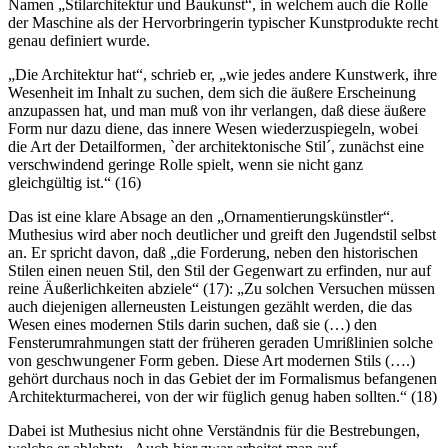
Namen „Stilarchitektur und Baukunst“, in welchem auch die Rolle
der Maschine als der Hervorbringerin typischer Kunstprodukte recht
genau definiert wurde.
„Die Architektur hat“, schrieb er, „wie jedes andere Kunstwerk, ihre
Wesenheit im Inhalt zu suchen, dem sich die äußere Erscheinung
anzupassen hat, und man muß von ihr verlangen, daß diese äußere
Form nur dazu diene, das innere Wesen wiederzuspiegeln, wobei
die Art der Detailformen, `der architektonische Stil´, zunächst eine
verschwindend geringe Rolle spielt, wenn sie nicht ganz
gleichgültig ist.“ (16)
Das ist eine klare Absage an den „Ornamentierungskünstler“.
Muthesius wird aber noch deutlicher und greift den Jugendstil selbst
an. Er spricht davon, daß „die Forderung, neben den historischen
Stilen einen neuen Stil, den Stil der Gegenwart zu erfinden, nur auf
reine Äußerlichkeiten abziele“ (17): „Zu solchen Versuchen müssen
auch diejenigen allerneusten Leistungen gezählt werden, die das
Wesen eines modernen Stils darin suchen, daß sie (…) den
Fensterumrahmungen statt der früheren geraden Umrißlinien solche
von geschwungener Form geben. Diese Art modernen Stils (….)
gehört durchaus noch in das Gebiet der im Formalismus befangenen
Architekturmacherei, von der wir füglich genug haben sollten.“ (18)
Dabei ist Muthesius nicht ohne Verständnis für die Bestrebungen,