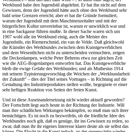
Werkbund habe den Jugendstil abgelehnt. Er hat ihn nicht auf dem
Gewissen, denn der Jugendstil hätte auch ohne den Werkbund sehr
bald seine Grenzen erreicht; aber er hat die Gründe formuliert,
warum der Jugendstil mit dem Maschinenzeitalter und mit der
bürgerlichen Kultur unvereinbar ist, warum er unwirklich war und
in eine Sackgasse führen mußte. In dieser Sache waren sich um
1907 wohl alle im Werkbund einig, auch die Meister des
Jugendstils, ein Riemerschmid, ein van de Velde. Daß gleichwohl
die Künstler des Werkbundes zwischen dem Kunstgewerblichen
und dem Wesentlichen nicht zu unterscheiden vermochten, zeigen
die Deckenlampen, welche Peter Behrens etwa zur gleichen Zeit
wie die AEG-Bogenlampen entworfen hat. Das Kunstgewerbliche
bleib die ewige Gefahr des Werkbundes; und als Muthesius 1914
mit seinem Typisierungsvorschlag die Weichen der „Werkbundarbeit
der Zukunft“ – dies der Titel seines Vortrages – in Richtung auf die
Gestaltung des Industrieproduktes stellen wollte, begegnete er einer
sehr heftigen Reaktion von Seiten der freien Kunst.
Und ist diese Auseinandersetzung nicht wieder aktuell geworden?
Der Fortschritt liegt auch heute in der Richtung der Industrie. Will
man ihre schädlichen Wirkungen bekämpfen, so muß man sich ihrer
bemächtigen. Es ist noch zu bezweifeln, ob die friedliche Idee des
Werkbundes noch gilt, daß es genüge, ihr ins Gewissen zu reden, so
zwar, daß man ihr ihr eigenes Interesse klarer deute als sie selbst das
könne. Die Flucht in die Kunst jedoch, zu der gegenwärtig wieder