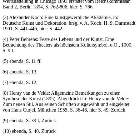
Weltausstellung in Chicago 1893 erstattet vom Reichskommissar.
Band 2, Berlin 1894, S. 762-806, hier: S. 766.
(3) Alexander Koch: Eine kunstgewerbliche Akademie, in:
Deutsche Kunst und Dekoration, hrsg. v. A. Koch, H. 9, Darmstadt
1901, S. 441-446, hier: S. 442.
(4) Peter Behrens: Feste des Lebens und der Kunst. Eine
Betrachtung des Theaters als höchstem Kultursymbol, o.O., 1900,
S. 9 f.
(5) ebenda, S. 11 ff.
(6) ebenda, S. 13.
(7) ebenda, S. 12.
(8) Henry van de Velde: Allgemeine Bemerkungen zu einer
Synthese der Kunst (1895). Abgedrückt in: Henry van de Velde:
Zum neuen Stil. Aus seinen Schriften ausgewählt und eingeleitet
von Hans Curjel, München 1955, S. 36-46, hier S. 49. Zurück
(9) ebenda, S. 39 f, Zurück
(10) ebenda, S. 40. Zurück