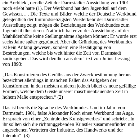
ein Architekt, der die Zeit der Darmstädter Ausstellung von 1901
noch erlebt hatte (1). Der Werkbund hat den Jugendstil auf dem
Gewissen… . Die Texte und Bilder, welche der Deutsche Werkbund
gelegentlich der fünfundsiebzigsten Wiederkehr der Darmstädter
Ausstellung zeigt, mögen die Beziehungen des Werkbundes zum
Jugendstil illustrieren. Natürlich hat er zu der Ausstellung auf der
Mathildenhöhe keine Stellungnahme abgeben können: Er wurde erst
sechs Jahre später gegründet. Aber die Gründung des Werkbundes
ist kein Anfang gewesen, sondern eine Bestätigung von
Bestrebungen, welche bis weit hinter die Zeit von Darmstadt
zurückgehen. Das wird deutlich aus dem Text von Julius Lessing
von 1893:
„Das Konstruieren des Geräths aus der Zweckbestimmung heraus
bezeichnet allerdings in manchen Fällen das Aufgeben der
Kunstformen, in den meisten anderen jedoch bildet es neue gefällige
Formen, welche dem Geiste unserer maschinenbauenden Zeit in
hohem Maße entsprechen.“ (2)
Das ist bereits die Sprache des Werkbundes. Und im Jahre von
Darmstadt, 1901, faßte Alexander Koch einen Werkbund ins Auge.
Er sprach von einer „Zentrale des Kunstgewerbes“ und schrieb: „In
ihr sollten sich die richtunggebenden Künstler zusammenfinden mit
angesehenen Vertretern der Industrie, des Handwerks und der
Literatur“. (3)