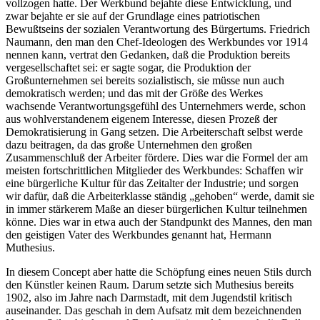
vollzogen hatte. Der Werkbund bejahte diese Entwicklung, und
zwar bejahte er sie auf der Grundlage eines patriotischen
Bewußtseins der sozialen Verantwortung des Bürgertums. Friedrich
Naumann, den man den Chef-Ideologen des Werkbundes vor 1914
nennen kann, vertrat den Gedanken, daß die Produktion bereits
vergesellschaftet sei: er sagte sogar, die Produktion der
Großunternehmen sei bereits sozialistisch, sie müsse nun auch
demokratisch werden; und das mit der Größe des Werkes
wachsende Verantwortungsgefühl des Unternehmers werde, schon
aus wohlverstandenem eigenem Interesse, diesen Prozeß der
Demokratisierung in Gang setzen. Die Arbeiterschaft selbst werde
dazu beitragen, da das große Unternehmen den großen
Zusammenschluß der Arbeiter fördere. Dies war die Formel der am
meisten fortschrittlichen Mitglieder des Werkbundes: Schaffen wir
eine bürgerliche Kultur für das Zeitalter der Industrie; und sorgen
wir dafür, daß die Arbeiterklasse ständig „gehoben“ werde, damit sie
in immer stärkerem Maße an dieser bürgerlichen Kultur teilnehmen
könne. Dies war in etwa auch der Standpunkt des Mannes, den man
den geistigen Vater des Werkbundes genannt hat, Hermann
Muthesius.
In diesem Concept aber hatte die Schöpfung eines neuen Stils durch
den Künstler keinen Raum. Darum setzte sich Muthesius bereits
1902, also im Jahre nach Darmstadt, mit dem Jugendstil kritisch
auseinander. Das geschah in dem Aufsatz mit dem bezeichnenden