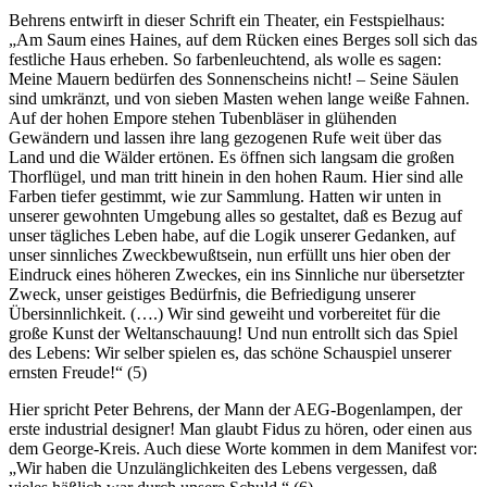
Behrens entwirft in dieser Schrift ein Theater, ein Festspielhaus:
„Am Saum eines Haines, auf dem Rücken eines Berges soll sich das
festliche Haus erheben. So farbenleuchtend, als wolle es sagen:
Meine Mauern bedürfen des Sonnenscheins nicht! – Seine Säulen
sind umkränzt, und von sieben Masten wehen lange weiße Fahnen.
Auf der hohen Empore stehen Tubenbläser in glühenden
Gewändern und lassen ihre lang gezogenen Rufe weit über das
Land und die Wälder ertönen. Es öffnen sich langsam die großen
Thorflügel, und man tritt hinein in den hohen Raum. Hier sind alle
Farben tiefer gestimmt, wie zur Sammlung. Hatten wir unten in
unserer gewohnten Umgebung alles so gestaltet, daß es Bezug auf
unser tägliches Leben habe, auf die Logik unserer Gedanken, auf
unser sinnliches Zweckbewußtsein, nun erfüllt uns hier oben der
Eindruck eines höheren Zweckes, ein ins Sinnliche nur übersetzter
Zweck, unser geistiges Bedürfnis, die Befriedigung unserer
Übersinnlichkeit. (….) Wir sind geweiht und vorbereitet für die
große Kunst der Weltanschauung! Und nun entrollt sich das Spiel
des Lebens: Wir selber spielen es, das schöne Schauspiel unserer
ernsten Freude!“ (5)
Hier spricht Peter Behrens, der Mann der AEG-Bogenlampen, der
erste industrial designer! Man glaubt Fidus zu hören, oder einen aus
dem George-Kreis. Auch diese Worte kommen in dem Manifest vor:
„Wir haben die Unzulänglichkeiten des Lebens vergessen, daß