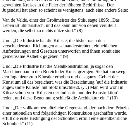
geweihten Kreises in die Feier der höheren Bedürfnisse. Der
Jugendstil hat aber, so scheint es wenigstens, auch eine andere Seite:
Van de Velde, einer der Großmeister des Stils, sagte 1895: „Das
Leben ist utilitaristisch, und das kann nur von denen verurteilt
werden, die selbst zu nichts nütze sind.“ (8)
Und: „Die Industrie hat die Künste, die bisher nach den
verschiedensten Richtungen auseinanderstrebten, einheitlichen
Anforderungen und Gesetzen unterworfen und ihnen somit eine
gemeinsame Ästhetik gegeben.“ (9)
Und: „Die Industrie hat die Metallkonstruktion, ja sogar den
Maschinenbau in den Bereich der Kunst gezogen. Sie hat kurzweg
den Ingenieur zum Künstler erhoben und das ganze Gebiet der
Kunst um all das bereichert, was die Bezeichnung `auf die Industrie
angewandte Künste´ mit Stolz umschließt. (…) Man wird wohl in
Kürze schon von `Künsten der Industrie und der Konstruktion´
reden, und diese Benennung schließt die Architektur ein.“ (10)
Und: „Der vollkommen nützliche Gegenstand, der nach dem Prinzip
einer rationellen und folgerichtigen Konstruktion geschaffen wurde,
erfült die erste Bedingung der Schönheit, erfüllt eine unentbehrliche
Schönheit.“ (11)