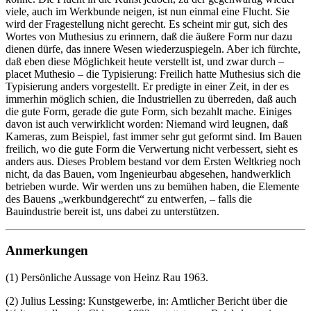
viele, auch im Werkbunde neigen, ist nun einmal eine Flucht. Sie
wird der Fragestellung nicht gerecht. Es scheint mir gut, sich des
Wortes von Muthesius zu erinnern, daß die äußere Form nur dazu
dienen dürfe, das innere Wesen wiederzuspiegeln. Aber ich fürchte,
daß eben diese Möglichkeit heute verstellt ist, und zwar durch –
placet Muthesio – die Typisierung: Freilich hatte Muthesius sich die
Typisierung anders vorgestellt. Er predigte in einer Zeit, in der es
immerhin möglich schien, die Industriellen zu überreden, daß auch
die gute Form, gerade die gute Form, sich bezahlt mache. Einiges
davon ist auch verwirklicht worden: Niemand wird leugnen, daß
Kameras, zum Beispiel, fast immer sehr gut geformt sind. Im Bauen
freilich, wo die gute Form die Verwertung nicht verbessert, sieht es
anders aus. Dieses Problem bestand vor dem Ersten Weltkrieg noch
nicht, da das Bauen, vom Ingenieurbau abgesehen, handwerklich
betrieben wurde. Wir werden uns zu bemühen haben, die Elemente
des Bauens „werkbundgerecht“ zu entwerfen, – falls die
Bauindustrie bereit ist, uns dabei zu unterstützen.
Anmerkungen
(1) Persönliche Aussage von Heinz Rau 1963.
(2) Julius Lessing: Kunstgewerbe, in: Amtlicher Bericht über die