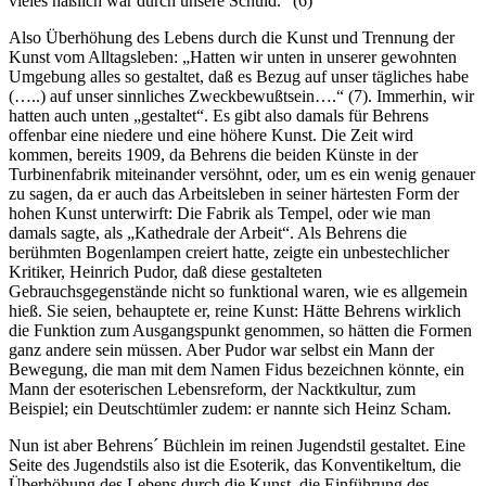
vieles häßlich war durch unsere Schuld.“ (6)
Also Überhöhung des Lebens durch die Kunst und Trennung der
Kunst vom Alltagsleben: „Hatten wir unten in unserer gewohnten
Umgebung alles so gestaltet, daß es Bezug auf unser tägliches habe
(…..) auf unser sinnliches Zweckbewußtsein….“ (7). Immerhin, wir
hatten auch unten „gestaltet“. Es gibt also damals für Behrens
offenbar eine niedere und eine höhere Kunst. Die Zeit wird
kommen, bereits 1909, da Behrens die beiden Künste in der
Turbinenfabrik miteinander versöhnt, oder, um es ein wenig genauer
zu sagen, da er auch das Arbeitsleben in seiner härtesten Form der
hohen Kunst unterwirft: Die Fabrik als Tempel, oder wie man
damals sagte, als „Kathedrale der Arbeit“. Als Behrens die
berühmten Bogenlampen creiert hatte, zeigte ein unbestechlicher
Kritiker, Heinrich Pudor, daß diese gestalteten
Gebrauchsgegenstände nicht so funktional waren, wie es allgemein
hieß. Sie seien, behauptete er, reine Kunst: Hätte Behrens wirklich
die Funktion zum Ausgangspunkt genommen, so hätten die Formen
ganz andere sein müssen. Aber Pudor war selbst ein Mann der
Bewegung, die man mit dem Namen Fidus bezeichnen könnte, ein
Mann der esoterischen Lebensreform, der Nacktkultur, zum
Beispiel; ein Deutschtümler zudem: er nannte sich Heinz Scham.
Nun ist aber Behrens´ Büchlein im reinen Jugendstil gestaltet. Eine
Seite des Jugendstils also ist die Esoterik, das Konventikeltum, die
Überhöhung des Lebens durch die Kunst, die Einführung des