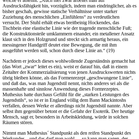
welche er ablehnt: „Auch hier zwar arbeitet man auf
Ausdrucksfähigkeit hin, vorzüglich, indem man eindringlicher, als es
bisher geschah, gewisse statische Verhältnisse unter starker
Zuziehung des menschlichen „Einfühlens“ zu verdeutlichen
versucht. Der Stuhl erhält etwas breitbeinig Hockendes, das
Tischbein eine elastische Linie wie der tragende menschliche Fuß;
die Konstruktionsteile umklammern einander, ein metallener Ansatz
klaut sich in den Holzgrund und streckt sich armartig heraus, ein
messingener Handgriff deutet eine Bewegung, die mit ihm
ausgeführt werden soll, schon durch diese Linie an.“ (19)
Nachdem er jedoch dieses wohlwollende Zugeständnis gemacht hat
(das Wort „zwar“ leitet es ein), weist er darauf hin, daß in einem
Zeitalter der Kommerzialisierung von jenen Ausdruckswerten nichts
übrig bleiben könne, als das Formenrezept „geschwungene Linie“,
und daß das, was man Jugendstil nennt, nichts anderes sei als die
massenhafte und sinnlose Anwendung dieses Formrezeptes.
Muthesius hatte durchaus Gefühl für die „starken Leistungen des
Jugendstils“, so ist er in England völlig dem Bann Mackintoshs
verfallen, dessen Werke er allerdings nicht Jugendstil nannte. Aber
selbst ihm gegenüber betont er die Gefahr der Esoterik. Der heutige
Mensch, sagt er, besonders in Arbeitskleidung, würde in solchen
Räumen stören.
Nimmt man Muthesius´ Standpunkt als den reifen Standpunkt des
Werkundes – und das darf man wohl – , so kann man sagen, der