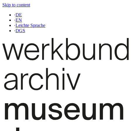
Skip to content
·
DE
·
EN
·
Leichte Sprache
·
DGS