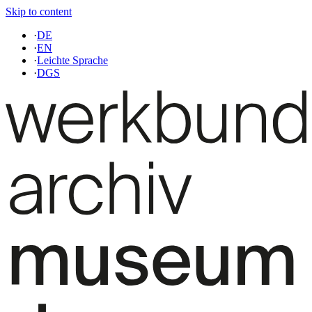
Skip to content
·
DE
·
EN
·
Leichte Sprache
·
DGS