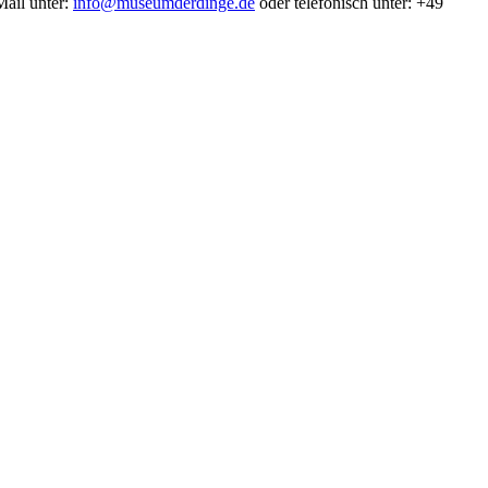
Mail unter:
info@museumderdinge.de
oder telefonisch unter: +49