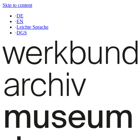
Skip to content
·
DE
·
EN
·
Leichte Sprache
·
DGS