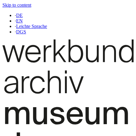
Skip to content
·
DE
·
EN
·
Leichte Sprache
·
DGS