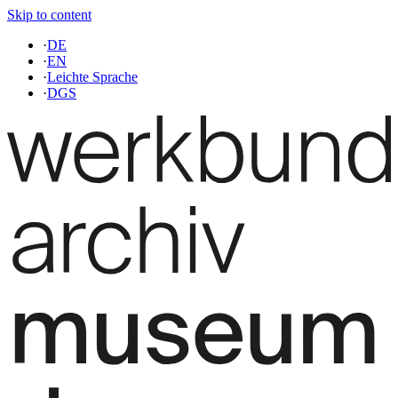
Skip to content
·
DE
·
EN
·
Leichte Sprache
·
DGS