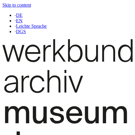
Skip to content
·
DE
·
EN
·
Leichte Sprache
·
DGS