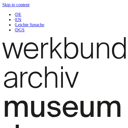
Skip to content
·
DE
·
EN
·
Leichte Sprache
·
DGS