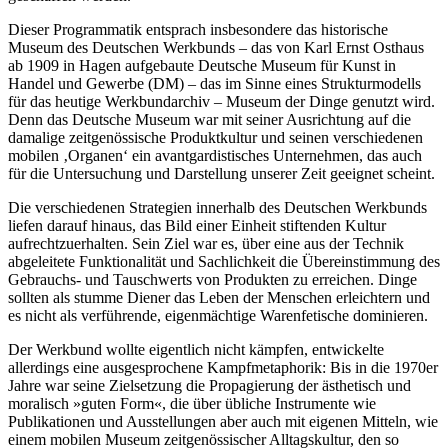
Dieser Programmatik entsprach insbesondere das historische
Museum des Deutschen Werkbunds – das von Karl Ernst Osthaus
ab 1909 in Hagen aufgebaute Deutsche Museum für Kunst in
Handel und Gewerbe (DM) – das im Sinne eines Strukturmodells
für das heutige Werkbundarchiv – Museum der Dinge genutzt wird.
Denn das Deutsche Museum war mit seiner Ausrichtung auf die
damalige zeitgenössische Produktkultur und seinen verschiedenen
mobilen ‚Organen‘ ein avantgardistisches Unternehmen, das auch
für die Untersuchung und Darstellung unserer Zeit geeignet scheint.
Die verschiedenen Strategien innerhalb des Deutschen Werkbunds
liefen darauf hinaus, das Bild einer Einheit stiftenden Kultur
aufrechtzuerhalten. Sein Ziel war es, über eine aus der Technik
abgeleitete Funktionalität und Sachlichkeit die Übereinstimmung des
Gebrauchs- und Tauschwerts von Produkten zu erreichen. Dinge
sollten als stumme Diener das Leben der Menschen erleichtern und
es nicht als verführende, eigenmächtige Warenfetische dominieren.
Der Werkbund wollte eigentlich nicht kämpfen, entwickelte
allerdings eine ausgesprochene Kampfmetaphorik: Bis in die 1970er
Jahre war seine Zielsetzung die Propagierung der ästhetisch und
moralisch »guten Form«, die über übliche Instrumente wie
Publikationen und Ausstellungen aber auch mit eigenen Mitteln, wie
einem mobilen Museum zeitgenössischer Alltagskultur, den so