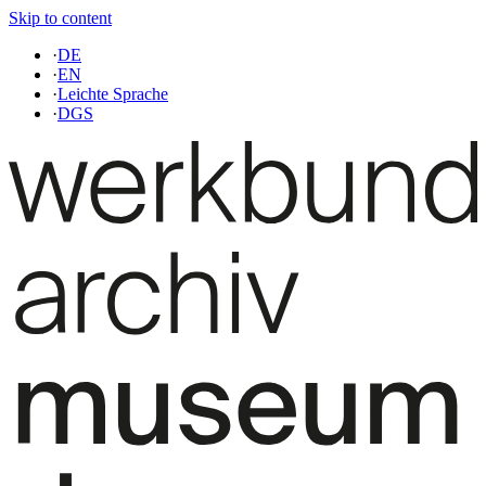
Skip to content
·
DE
·
EN
·
Leichte Sprache
·
DGS