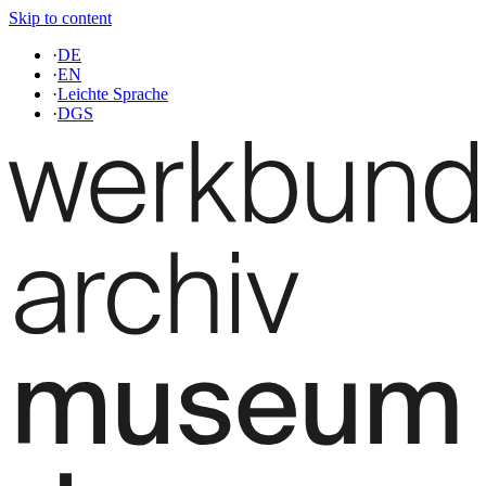
Skip to content
·
DE
·
EN
·
Leichte Sprache
·
DGS