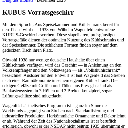
Ding des Monats
·
Dezember 2025
KUBUS Vorratsgeschirr
Mit dem Spruch „Aus Speisekammer und Kühlschrank bereit für
den Tisch“ wird das 1938 von Wilhelm Wagenfeld entworfene
KUBUS-Geschirr beworben. Diese stapelbaren, preisgünstigen
Vorratsgefäße dienen der optimalen Nutzung des Kühlschranks und
der Speisekammer. Die schlichten Formen finden sogar auf dem
gedeckten Tisch ihren Platz.
Obwohl 1938 nur wenige deutsche Haushalte über einen
Kühlschrank verfügen, wird das Geschirr — in Anlehnung an den
Volksempfänger und den Volkswagen — als „Volkskühlschrank“
bezeichnet. Auslöser für den Entwurf ist laut Wagenfeld das Streben
nach einer Raumökonomie in seinem eigenen Kühlschrank: Die
eckigen Gefäße mit Griffen und Tüllen aus Pressglas sind als
Baukastensystem in 3 Höhen und 2 Breiten konzipiert, sogar
Lüftungsschlitze sind mitgedacht.
Wagenfelds ästhetisches Programm ist – ganz im Sinne des
Werkbunds – geprägt vom Streben nach Standardisierung und
industrieller Produktion. Herkömmliche Ornamente und Dekor lehnt
er ab. Während der Zeit des Nationalsozialismus ist er beruflich
erfolgreich, obwohl er der NSDAP nicht beitritt: 1935 übernimmt er