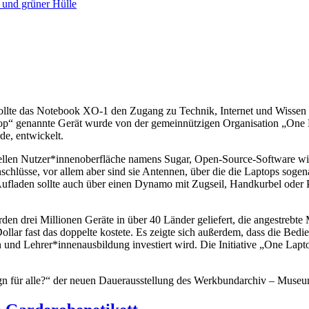
ollte das Notebook XO-1 den Zugang zu Technik, Internet und Wissen e
p“ genannte Gerät wurde von der gemeinnützigen Organisation „One La
e, entwickelt.
peziellen Nutzer*innenoberfläche namens Sugar, Open-Source-Software
Anschlüsse, vor allem aber sind sie Antennen, über die die Laptops s
ufladen sollte auch über einen Dynamo mit Zugseil, Handkurbel oder 
 drei Millionen Geräte in über 40 Länder geliefert, die angestrebte 
 Dollar fast das doppelte kostete. Es zeigte sich außerdem, dass die Be
 und Lehrer*innenausbildung investiert wird. Die Initiative „One Lapto
gn für alle?“ der neuen Dauerausstellung des Werkbundarchiv – Museu