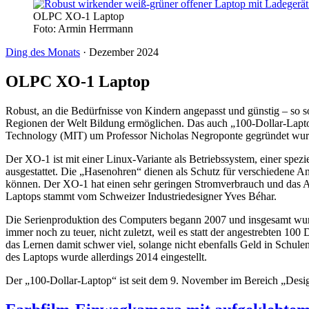
OLPC XO-1 Laptop
Foto:
Armin Herrmann
Ding des Monats
·
Dezember 2024
OLPC XO-1 Laptop
Robust, an die Bedürfnisse von Kindern angepasst und günstig – so s
Regionen der Welt Bildung ermöglichen. Das auch „100-Dollar-Lapto
Technology (MIT) um Professor Nicholas Negroponte gegründet wurd
Der XO-1 ist mit einer Linux-Variante als Betriebssystem, einer s
ausgestattet. Die „Hasenohren“ dienen als Schutz für verschiedene 
können. Der XO-1 hat einen sehr geringen Stromverbrauch und das A
Laptops stammt vom Schweizer Industriedesigner Yves Béhar.
Die Serienproduktion des Computers begann 2007 und insgesamt wurden
immer noch zu teuer, nicht zuletzt, weil es statt der angestrebten 100
das Lernen damit schwer viel, solange nicht ebenfalls Geld in Schulen
des Laptops wurde allerdings 2014 eingestellt.
Der „100-Dollar-Laptop“ ist seit dem 9. November im Bereich „Desi