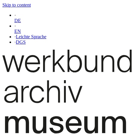
Skip to content
·
DE
·
EN
·
Leichte Sprache
·
DGS