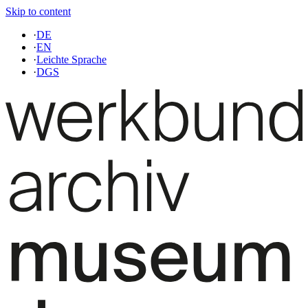
Skip to content
·
DE
·
EN
·
Leichte Sprache
·
DGS