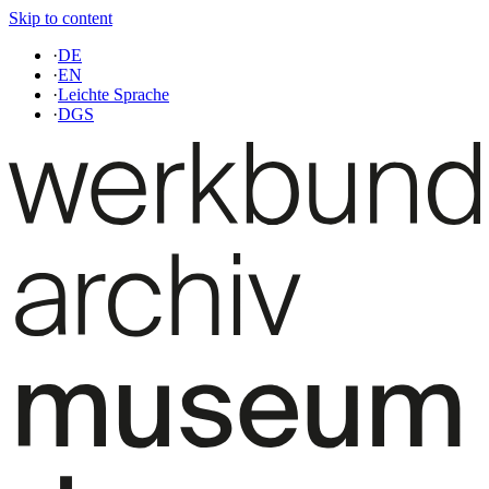
Skip to content
·
DE
·
EN
·
Leichte Sprache
·
DGS