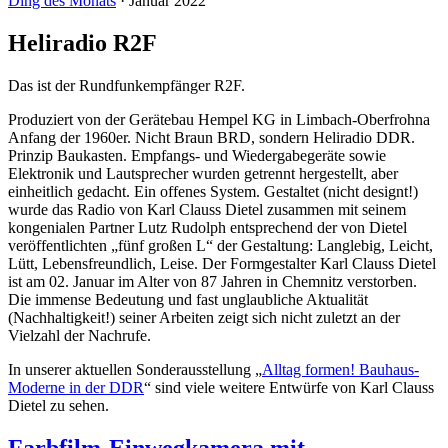
Ding des Monats
·
Januar 2022
Heliradio R2F
Das ist der Rundfunkempfänger R2F.
Produziert von der Gerätebau Hempel KG in Limbach-Oberfrohna
Anfang der 1960er. Nicht Braun BRD, sondern Heliradio DDR.
Prinzip Baukasten. Empfangs- und Wiedergabegeräte sowie
Elektronik und Lautsprecher wurden getrennt hergestellt, aber
einheitlich gedacht. Ein offenes System. Gestaltet (nicht designt!)
wurde das Radio von Karl Clauss Dietel zusammen mit seinem
kongenialen Partner Lutz Rudolph entsprechend der von Dietel
veröffentlichten „fünf großen L“ der Gestaltung: Langlebig, Leicht,
Lütt, Lebensfreundlich, Leise. Der Formgestalter Karl Clauss Dietel
ist am 02. Januar im Alter von 87 Jahren in Chemnitz verstorben.
Die immense Bedeutung und fast unglaubliche Aktualität
(Nachhaltigkeit!) seiner Arbeiten zeigt sich nicht zuletzt an der
Vielzahl der Nachrufe.
In unserer aktuellen Sonderausstellung „
Alltag formen! Bauhaus-
Moderne in der DDR
“ sind viele weitere Entwürfe von Karl Clauss
Dietel zu sehen.
Farbfilm-Einwegkamera mit