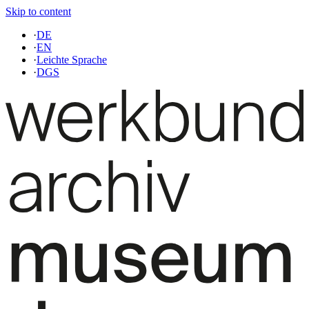
Skip to content
·
DE
·
EN
·
Leichte Sprache
·
DGS