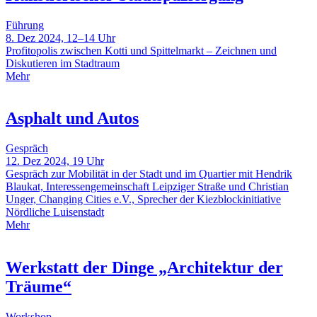
Führung
8. Dez 2024, 12–14 Uhr
Profitopolis zwischen Kotti und Spittelmarkt – Zeichnen und
Diskutieren im Stadtraum
Mehr
Asphalt und Autos
Gespräch
12. Dez 2024, 19 Uhr
Gespräch zur Mobilität in der Stadt und im Quartier mit Hendrik
Blaukat, Interessengemeinschaft Leipziger Straße und Christian
Unger, Changing Cities e.V., Sprecher der Kiezblockinitiative
Nördliche Luisenstadt
Mehr
Werkstatt der Dinge „Architektur der
Träume“
Workshop