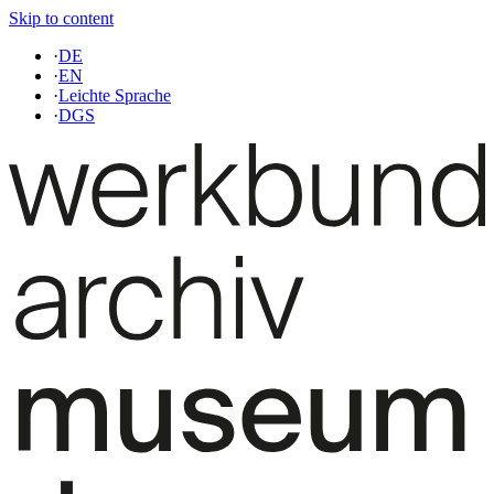
Skip to content
·
DE
·
EN
·
Leichte Sprache
·
DGS