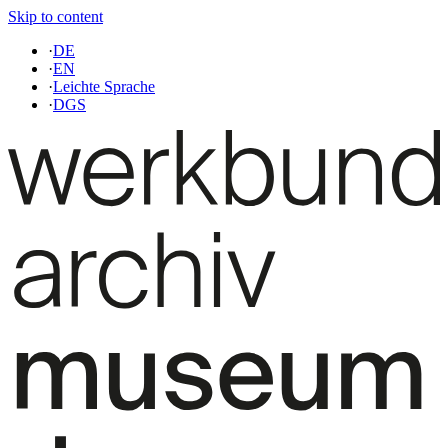
Skip to content
·
DE
·
EN
·
Leichte Sprache
·
DGS