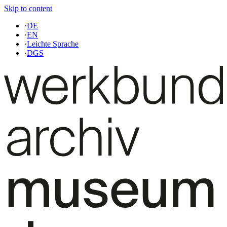
Skip to content
·
DE
·
EN
·
Leichte Sprache
·
DGS